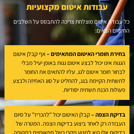
עבודות איטום מקצועיות
כל עבודת איטום מוצלחת צריכה להתבסס על השלבים
החיוניים הבאים:
בחירת חומרי האיטום המתאימים –
אף קבלן איטום
הגגות אינו יכול לבצע איטום גגות באופן יעיל מבלי
לבחור חומר איטום לגג. עליו להתאים את החומר
לתשתית הקיימת בגג, להחליט על סוג האחיזה ולבצע
פעולות הכנת תשתית יסודיות.
בדיקת הצפה –
קבלן האיטום יכול "להכריז" על סיום
העבודה רק לאחר ביצוע בדיקות הצפה. המטרה של
בדיקות אלו היא למנוע מקרי כשל פתאומיים בתקופה