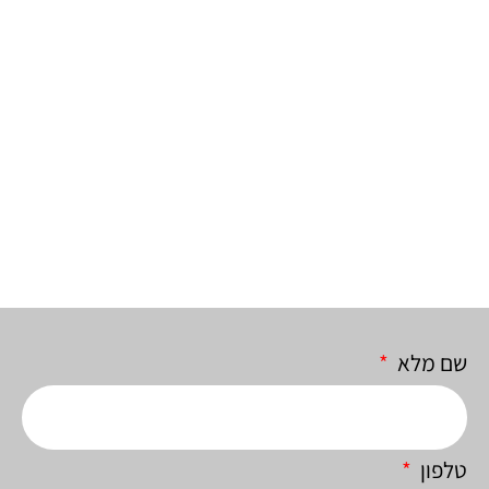
המלצה - חברת החשמל
שם מלא
טלפון